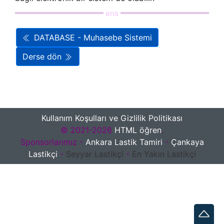
DATABASE - Muhasebe Sistemi
Derse dön
Kullanım Koşulları ve Gizlilik Politikası
© 2021-2026
HTML öğren
.
Sponsorlarımız -
Ankara Lastik Tamiri
-
Çankaya
Lastikçi
-
Seyyar Lastikçi
-
En Yakın Lastikçi