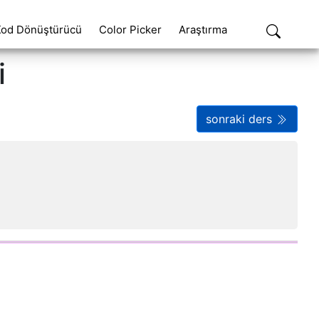
Kod Dönüştürücü
Color Picker
Araştırma
i
sonraki ders