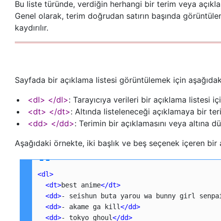
Bu liste türünde, verdiğin herhangi bir terim veya açıkla
Genel olarak, terim doğrudan satırın başında görüntülen
kaydırılır.
Sayfada bir açıklama listesi görüntülemek için aşağıdaki 
<dl> </dl>
: Tarayıcıya verileri bir açıklama listesi
<dt> </dt>
: Altında listeleneceği açıklamaya bir ter
<dd> </dd>
: Terimin bir açıklamasını veya altına d
Aşağıdaki örnekte, iki başlık ve beş seçenek içeren bir 
<dl
>
<dt
>
best anime
</dt
>
<dd
>
- seishun buta yarou wa bunny girl senpa
<dd
>
- akame ga kill
</dd
>
<dd
>
- tokyo ghoul
</dd
>