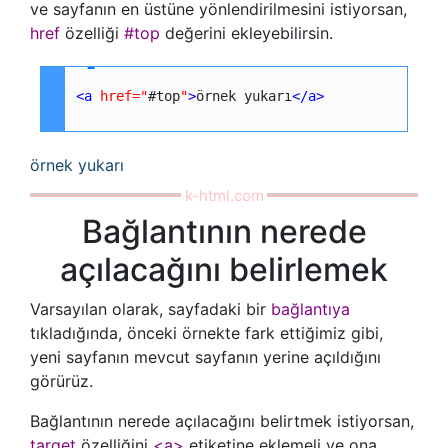
ve sayfanın en üstüne yönlendirilmesini istiyorsan,
href
özelliği
#top
değerini ekleyebilirsin.
<a
href=
"
#top
"
>
örnek yukarı
</a
>
örnek yukarı
Bağlantının nerede
açılacağını belirlemek
Varsayılan olarak, sayfadaki bir
bağlantıya
tıkladığında, önceki örnekte fark ettiğimiz gibi,
yeni sayfanın mevcut sayfanın yerine açıldığını
görürüz.
Bağlantının nerede açılacağını belirtmek istiyorsan,
target
özelliğini
<a>
etiketine eklemeli ve ona