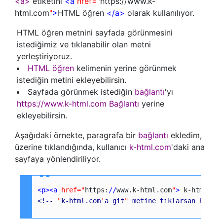
<a>
etiketini
<a
href="
https://www.k-
html.com
"
>
HTML öğren
</a>
olarak kullanılıyor.
HTML öğren metnini sayfada görünmesini
istediğimiz ve tıklanabilir olan metni
yerleştiriyoruz.
HTML öğren
kelimenin yerine görünmek
istediğin metini ekleyebilirsin.
Sayfada görünmek istediğin
bağlantı
'yı
https://www.k-html.com
Bağlantı
yerine
ekleyebilirsin.
Aşağıdaki örnekte, paragrafa bir
bağlantı
ekledim,
üzerine tıklandığında, kullanıcı
k-html.com
'daki ana
sayfaya yönlendiriliyor.
<p
>
<a
href=
"
https:
/
/
www.k-html.com
"
>
 k-html.co
<!--
"
k-html.com
'
a git
"
 metine tıklarsan https