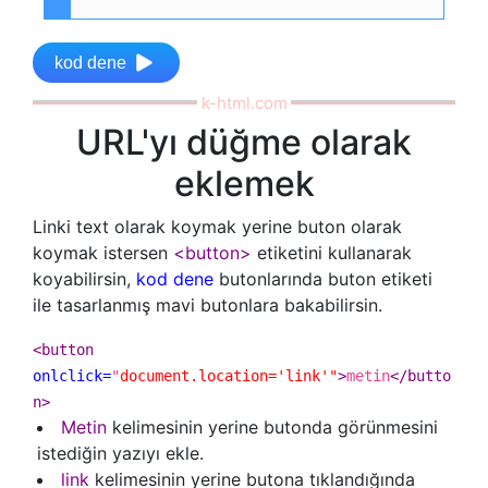
kod dene
URL'yı düğme olarak
eklemek
Linki text olarak koymak yerine buton olarak
koymak istersen
<button>
etiketini kullanarak
koyabilirsin,
kod dene
butonlarında buton etiketi
ile tasarlanmış mavi butonlara bakabilirsin.
<button
onlclick=
"
document.location='link'"
>
metin
</butto
n>
Metin
kelimesinin yerine butonda görünmesini
istediğin yazıyı ekle.
link
kelimesinin yerine butona tıklandığında