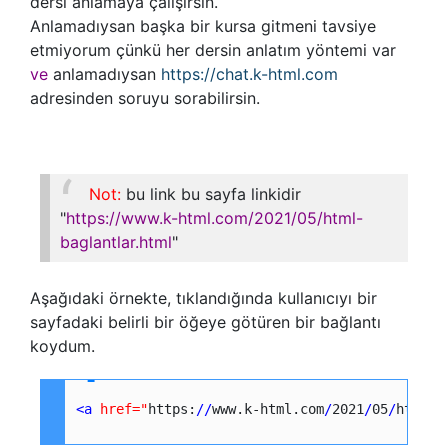
dersi anlamaya çalışırsın.
Anlamadıysan başka bir kursa gitmeni tavsiye
etmiyorum çünkü her dersin anlatım yöntemi var
ve
anlamadıysan
https://chat.k-html.com
adresinden soruyu sorabilirsin.
Not:
bu link bu sayfa linkidir
"
https://www.k-html.com/2021/05/html-
baglantlar.html
"
Aşağıdaki örnekte, tıklandığında kullanıcıyı bir
sayfadaki belirli bir öğeye götüren bir bağlantı
koydum.
<a
href=
"
https:
/
/
www.k-html.com
/
2021
/
05
/
html-b