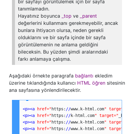
bir sayfayı görüntülemek için bir sayfa
tanımlamadın.
Hayatınız boyunca
_top
ve
_parent
değerlerini kullanmanı gerekmeyebilir, ancak
bunlara ihtiyacın olursa, neden gerekli
olduklarını ve bir sayfa içinde bir sayfa
görüntülemenin ne anlama geldiğini
bileceksin. Bu yüzden şimdi aralarındaki
farkı anlamaya çalışma.
Aşağıdaki örnekte paragrafa
bağlantı
ekledim
üzerine tıklandığında kullanıcı
HTML öğren
sitesinin
ana sayfasına yönlendirilecektir.
<p>
<a
href="
https:
//
www.k-html.com
"
target="
_s
<p
>
<a
href="
https:
//
k-html.com
" target=
"
_blank
<p
>
<a
href=
"
https:
/
/
www.k-html.com
"
target=
"
_t
<p
>
<a
href=
"
https:
/
/
www.k-html.com
"
target=
"
_p