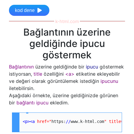
kod dene
Bağlantının üzerine
geldiğinde ipucu
göstermek
Bağlantının
üzerine geldiğinde bir
ipucu
göstermek
istiyorsan,
title
özelliğini
<a>
etiketine ekleyebilir
ve değeri olarak görüntülemek istediğin
ipucunu
iletebilirsin.
Aşağıdaki örnekte, üzerine geldiğinizde görünen
bir
bağlantı ipucu
ekledim.
<p
>
<a
href=
"
https:
/
/
www.k-html.com
"
title=
"
k-h