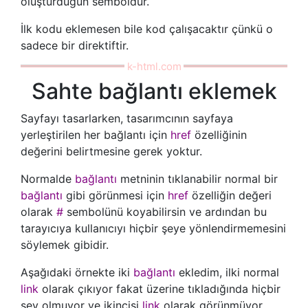
oluşturduğun semboldür.
İlk kodu eklemesen bile kod çalışacaktır çünkü o
sadece bir direktiftir.
Sahte bağlantı eklemek
Sayfayı tasarlarken, tasarımcının sayfaya
yerleştirilen her bağlantı için
href
özelliğinin
değerini belirtmesine gerek yoktur.
Normalde
bağlantı
metninin tıklanabilir normal bir
bağlantı
gibi görünmesi için
href
özelliğin değeri
olarak
#
sembolünü koyabilirsin ve ardından bu
tarayıcıya kullanıcıyı hiçbir şeye yönlendirmemesini
söylemek gibidir.
Aşağıdaki örnekte iki
bağlantı
ekledim, ilki normal
link
olarak çıkıyor fakat üzerine tıkladığında hiçbir
şey olmuyor ve ikincisi
link
olarak görünmüyor.